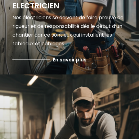
ELECTRICIEN
Nos électriciens se doivent de faire preuve de
rigueur et de responsabilité dès le début d’un
chantier car ce sont eux qui installent les
tableaux et câblages ...
En savoir plus