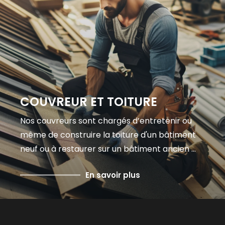
COUVREUR ET TOITURE
Nos couvreurs sont chargés d’entretenir ou
même de construire la toiture d'un bâtiment
neuf ou à restaurer sur un bâtiment ancien ...
En savoir plus