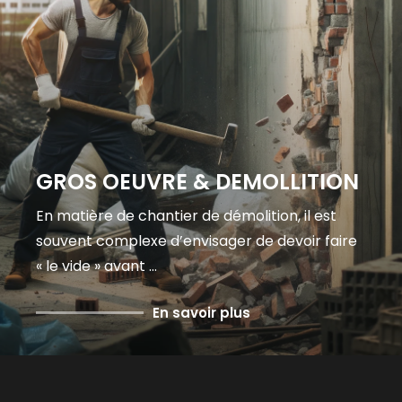
GROS OEUVRE & DEMOLLITION
En matière de chantier de démolition, il est
souvent complexe d’envisager de devoir faire
« le vide » avant ...
En savoir plus