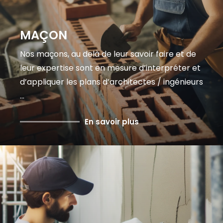
MAÇON
Nos maçons, au delà de leur savoir faire et de
leur expertise sont en mesure d’interpréter et
d’appliquer les plans d’architectes / ingénieurs
...
En savoir plus