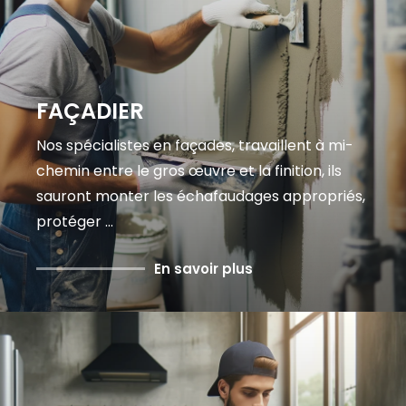
FAÇADIER
Nos spécialistes en façades, travaillent à mi-
chemin entre le gros œuvre et la finition, ils
sauront monter les échafaudages appropriés,
protéger ...
En savoir plus