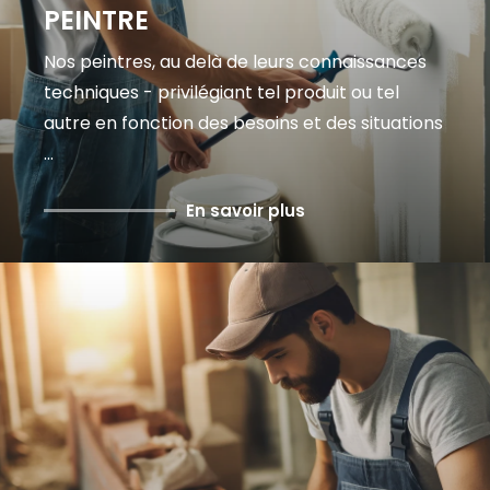
PEINTRE
Nos peintres, au delà de leurs connaissances
techniques - privilégiant tel produit ou tel
autre en fonction des besoins et des situations
...
En savoir plus